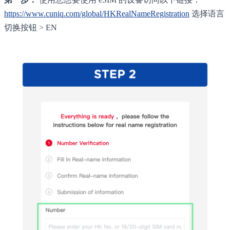
https://www.cuniq.com/global/HKRealNameRegistration
选择语言
切换按钮 > EN