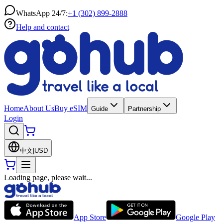
WhatsApp 24/7:
+1 (302) 899-2888
Help and contact
Home
About Us
Buy eSIM
Guide
Partnership
Login
中文
|
USD
Loading page, please wait...
App Store
Google Play