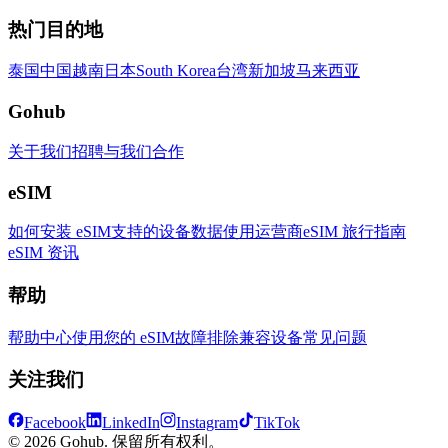
热门目的地
泰国
中国
越南
日本
South Korea
台湾
新加坡
马来西亚
Gohub
关于我们
招聘
与我们合作
eSIM
如何安装 eSIM
支持的设备
数据使用
运营商
eSIM 旅行指南
eSIM 资讯
帮助
帮助中心
使用您的 eSIM
故障排除
兼容设备
常见问题
关注我们
Facebook
LinkedIn
Instagram
TikTok
© 2026 Gohub. 保留所有权利。