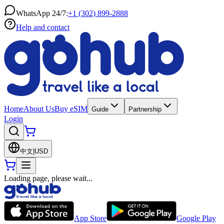
WhatsApp 24/7:
+1 (302) 899-2888
Help and contact
Home
About Us
Buy eSIM
Guide
Partnership
Login
中文
|
USD
Loading page, please wait...
App Store
Google Play