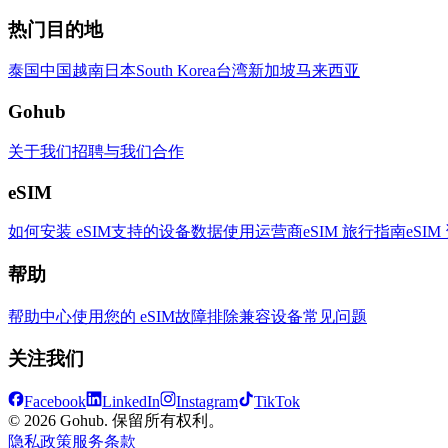
热门目的地
泰国
中国
越南
日本
South Korea
台湾
新加坡
马来西亚
Gohub
关于我们
招聘
与我们合作
eSIM
如何安装 eSIM
支持的设备
数据使用
运营商
eSIM 旅行指南
eSIM
帮助
帮助中心
使用您的 eSIM
故障排除
兼容设备
常见问题
关注我们
Facebook
LinkedIn
Instagram
TikTok
© 2026 Gohub. 保留所有权利。
隐私政策
服务条款