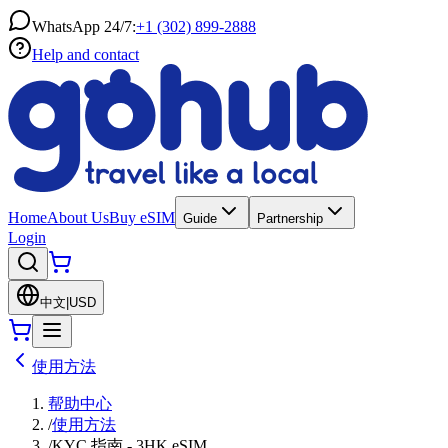
WhatsApp 24/7:
+1 (302) 899-2888
Help and contact
Home
About Us
Buy eSIM
Guide
Partnership
Login
中文
|
USD
使用方法
帮助中心
/
使用方法
/
KYC 指南 - 3HK eSIM