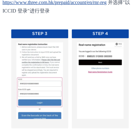
https://www.three.com.hk/prepaid/account/en/rnr-reg
并选择"以
ICCID 登录"进行登录