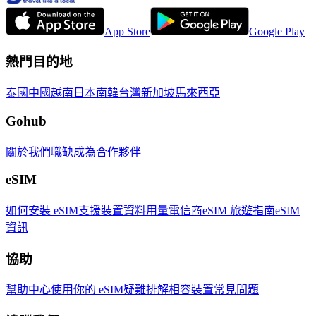
App Store
Google Play
熱門目的地
泰國
中國
越南
日本
南韓
台灣
新加坡
馬來西亞
Gohub
關於我們
職缺
成為合作夥伴
eSIM
如何安裝 eSIM
支援裝置
資料用量
電信商
eSIM 旅遊指南
eSIM
資訊
協助
幫助中心
使用你的 eSIM
疑難排解
相容裝置
常見問題