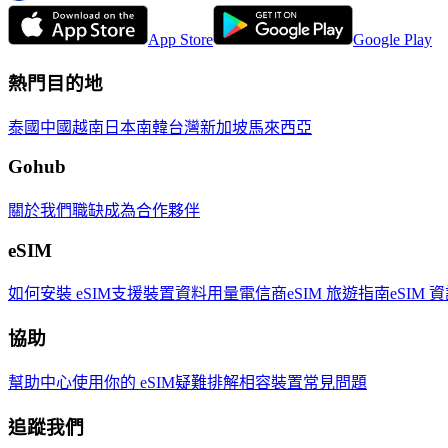
App Store
Google Play
熱門目的地
泰國
中國
越南
日本
南韓
台灣
新加坡
馬來西亞
Gohub
關於我們
職缺
成為合作夥伴
eSIM
如何安裝 eSIM
支援裝置
資料用量
電信商
eSIM 旅遊指南
eSIM 
協助
幫助中心
使用你的 eSIM
疑難排解
相容裝置
常見問題
追蹤我們