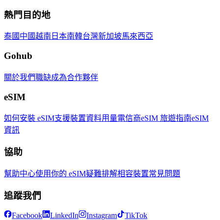
熱門目的地
泰國
中國
越南
日本
南韓
台灣
新加坡
馬來西亞
Gohub
關於我們
職缺
成為合作夥伴
eSIM
如何安裝 eSIM
支援裝置
資料用量
電信商
eSIM 旅遊指南
eSIM
資訊
協助
幫助中心
使用你的 eSIM
疑難排解
相容裝置
常見問題
追蹤我們
Facebook
LinkedIn
Instagram
TikTok