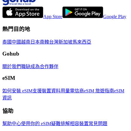
App Store
Google Play
熱門目的地
泰國
中國
越南
日本
南韓
台灣
新加坡
馬來西亞
Gohub
關於我們
職缺
成為合作夥伴
eSIM
如何安裝 eSIM
支援裝置
資料用量
電信商
eSIM 旅遊指南
eSIM
資訊
協助
幫助中心
使用你的 eSIM
疑難排解
相容裝置
常見問題