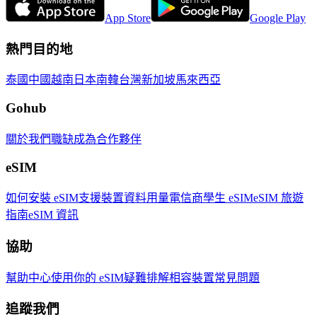
App Store
Google Play
熱門目的地
泰國
中國
越南
日本
南韓
台灣
新加坡
馬來西亞
Gohub
關於我們
職缺
成為合作夥伴
eSIM
如何安裝 eSIM
支援裝置
資料用量
電信商
學生 eSIM
eSIM 旅遊
指南
eSIM 資訊
協助
幫助中心
使用你的 eSIM
疑難排解
相容裝置
常見問題
追蹤我們