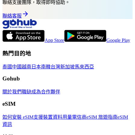
聯絡支援團隊，取得即時協助。
聯絡客服
App Store
Google Play
熱門目的地
泰國
中國
越南
日本
南韓
台灣
新加坡
馬來西亞
Gohub
關於我們
職缺
成為合作夥伴
eSIM
如何安裝 eSIM
支援裝置
資料用量
電信商
eSIM 旅遊指南
eSIM
資訊