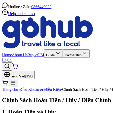
Hotline / Zalo:
0866440022
Help and contact
Home
About Us
Buy eSIM
Guide
Partnership
Login
Tiếng Việt
|
USD
Trang chủ
›
Điều Khoản & Điều Kiện
›
Chính Sách Hoàn Tiền / Hủy / 
Chính Sách Hoàn Tiền / Hủy / Điều Chỉnh
1. Hoàn Tiền và Hủy