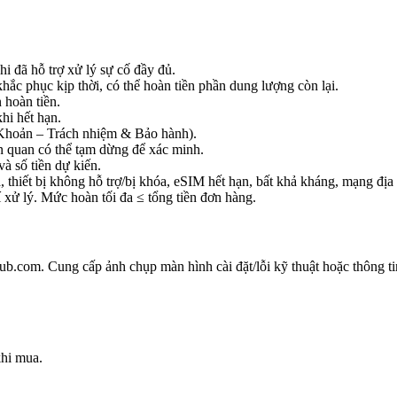
i đã hỗ trợ xử lý sự cố đầy đủ.
c phục kịp thời, có thể hoàn tiền phần dung lượng còn lại.
 hoàn tiền.
hi hết hạn.
 Khoản – Trách nhiệm & Bảo hành).
ên quan có thể tạm dừng để xác minh.
à số tiền dự kiến.
, thiết bị không hỗ trợ/bị khóa, eSIM hết hạn, bất khả kháng, mạng đị
 xử lý. Mức hoàn tối đa ≤ tổng tiền đơn hàng.
.com. Cung cấp ảnh chụp màn hình cài đặt/lỗi kỹ thuật hoặc thông ti
khi mua.