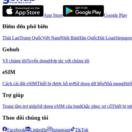
App Store
Google Play
Điểm đến phổ biến
Thái Lan
Trung Quốc
Việt Nam
Nhật Bản
Hàn Quốc
Đài Loan
Singapor
Gohub
Về chúng tôi
Tuyển dụng
Hợp tác với chúng tôi
eSIM
Cách cài đặt eSIM
Thiết bị được hỗ trợ
Sử dụng dữ liệu
Nhà mạng
Hướn
Trợ giúp
Trung tâm trợ giúp
Sử dụng eSIM của bạn
Khắc phục sự cố
Thiết bị tư
Theo dõi chúng tôi
Facebook
LinkedIn
Instagram
TikTok