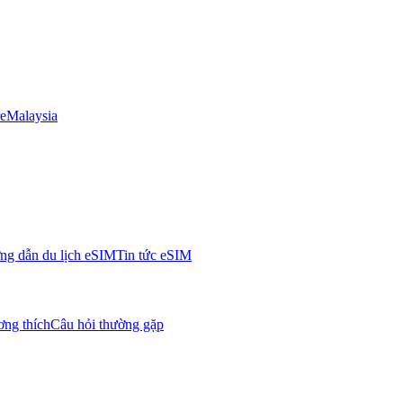
e
Malaysia
g dẫn du lịch eSIM
Tin tức eSIM
ơng thích
Câu hỏi thường gặp