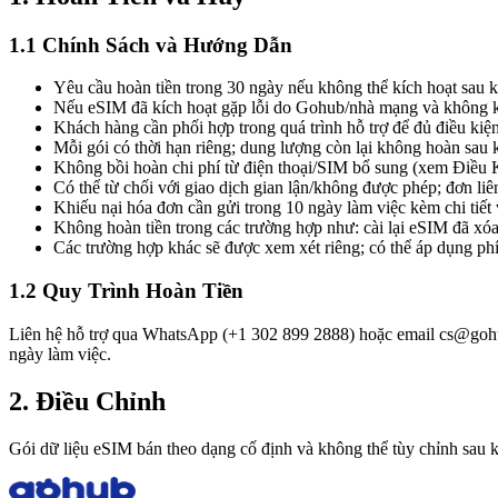
1.1 Chính Sách và Hướng Dẫn
Yêu cầu hoàn tiền trong 30 ngày nếu không thể kích hoạt sau kh
Nếu eSIM đã kích hoạt gặp lỗi do Gohub/nhà mạng và không khắ
Khách hàng cần phối hợp trong quá trình hỗ trợ để đủ điều kiện
Mỗi gói có thời hạn riêng; dung lượng còn lại không hoàn sau k
Không bồi hoàn chi phí từ điện thoại/SIM bổ sung (xem Điều
Có thể từ chối với giao dịch gian lận/không được phép; đơn li
Khiếu nại hóa đơn cần gửi trong 10 ngày làm việc kèm chi tiết v
Không hoàn tiền trong các trường hợp như: cài lại eSIM đã xóa
Các trường hợp khác sẽ được xem xét riêng; có thể áp dụng phí
1.2 Quy Trình Hoàn Tiền
Liên hệ hỗ trợ qua WhatsApp (+1 302 899 2888) hoặc email cs@gohub
ngày làm việc.
2. Điều Chỉnh
Gói dữ liệu eSIM bán theo dạng cố định và không thể tùy chỉnh sau 