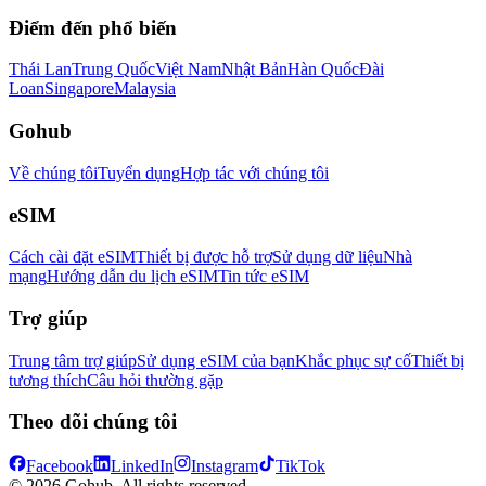
Điểm đến phổ biến
Thái Lan
Trung Quốc
Việt Nam
Nhật Bản
Hàn Quốc
Đài
Loan
Singapore
Malaysia
Gohub
Về chúng tôi
Tuyển dụng
Hợp tác với chúng tôi
eSIM
Cách cài đặt eSIM
Thiết bị được hỗ trợ
Sử dụng dữ liệu
Nhà
mạng
Hướng dẫn du lịch eSIM
Tin tức eSIM
Trợ giúp
Trung tâm trợ giúp
Sử dụng eSIM của bạn
Khắc phục sự cố
Thiết bị
tương thích
Câu hỏi thường gặp
Theo dõi chúng tôi
Facebook
LinkedIn
Instagram
TikTok
© 2026 Gohub. All rights reserved.