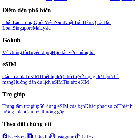
Điểm đến phổ biến
Thái Lan
Trung Quốc
Việt Nam
Nhật Bản
Hàn Quốc
Đài
Loan
Singapore
Malaysia
Gohub
Về chúng tôi
Tuyển dụng
Hợp tác với chúng tôi
eSIM
Cách cài đặt eSIM
Thiết bị được hỗ trợ
Sử dụng dữ liệu
Nhà
mạng
Hướng dẫn du lịch eSIM
Tin tức eSIM
Trợ giúp
Trung tâm trợ giúp
Sử dụng eSIM của bạn
Khắc phục sự cố
Thiết bị
tương thích
Câu hỏi thường gặp
Theo dõi chúng tôi
Facebook
LinkedIn
Instagram
TikTok