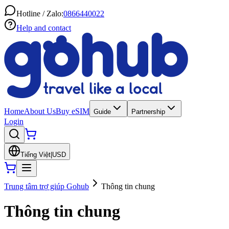
Hotline / Zalo:
0866440022
Help and contact
Home
About Us
Buy eSIM
Guide
Partnership
Login
Tiếng Việt
|
USD
Trung tâm trợ giúp Gohub
Thông tin chung
Thông tin chung