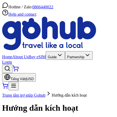
Hotline / Zalo:
0866440022
Help and contact
Home
About Us
Buy eSIM
Guide
Partnership
Login
Tiếng Việt
|
USD
Trung tâm trợ giúp Gohub
Hướng dẫn kích hoạt
Hướng dẫn kích hoạt