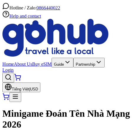
Hotline / Zalo:
0866440022
Help and contact
Home
About Us
Buy eSIM
Guide
Partnership
Login
Tiếng Việt
|
USD
Minigame Đoán Tên Nhà Mạng -
2026