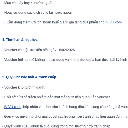
- Mua vé máy bay đi nước ngoài
- Hoặc sử dụng các dịch vụ lẻ tại nước ngoài
→ Cần đóng thêm 8% phí hoàn thuế giá trị gia tăng của phiếu cho
iVIVU.com
.
4. Thời hạn & hiệu lực
- Voucher có hiệu lực đến hết ngày 18/02/2026.
- Voucher hết hạn sẽ không thể sử dụng và không được gia hạn dưới bất kỳ hình
5. Quy định bảo mật & tranh chấp
- Voucher không định danh.
- Chủ sở hữu có trách nhiệm bảo mật thông tin liên quan đến voucher.
-
iVIVU.com
chấp nhận voucher cho khách hàng đầu tiên cung cấp đúng mã vouc
- Đơn vị có quyền từ chối giải quyết các trường hợp tranh chấp liên quan đến mã
- Quyết định của Gohub là cuối cùng trong mọi trường hợp tranh chấp