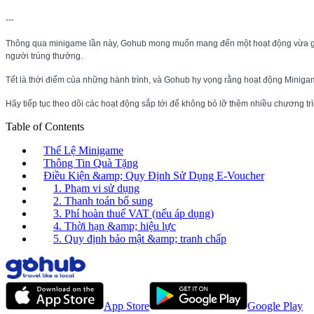
---
Thông qua minigame lần này, Gohub mong muốn mang đến một hoạt động vừa giải tr
người trúng thưởng.
Tết là thời điểm của những hành trình, và Gohub hy vọng rằng hoạt động Minig
Hãy tiếp tục theo dõi các hoạt động sắp tới để không bỏ lỡ thêm nhiều chương t
Table of Contents
Thể Lệ Minigame
Thông Tin Quà Tặng
Điều Kiện &amp; Quy Định Sử Dụng E-Voucher
1. Phạm vi sử dụng
2. Thanh toán bổ sung
3. Phí hoàn thuế VAT (nếu áp dụng)
4. Thời hạn &amp; hiệu lực
5. Quy định bảo mật &amp; tranh chấp
App Store
Google Play