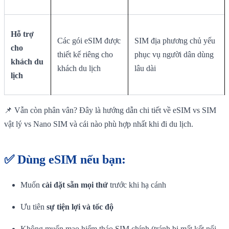
Hỗ trợ
Các gói eSIM được
SIM địa phương chủ yếu
cho
thiết kế riêng cho
phục vụ người dân dùng
khách du
khách du lịch
lâu dài
lịch
📌 Vẫn còn phân vân? Đây là hướng dẫn chi tiết về eSIM vs SIM
vật lý vs Nano SIM và cái nào phù hợp nhất khi đi du lịch.
✅ Dùng
eSIM
nếu bạn:
Muốn
cài đặt sẵn mọi thứ
trước khi hạ cánh
Ưu tiên
sự tiện lợi và tốc độ
Không muốn mạo hiểm tháo SIM chính (tránh bị mất kết nối