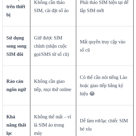
Không cần tháo
Phải tháo SIM hiện tại để
trên thiết
SIM, cài đặt số ảo
lắp SIM mới
bị
Sử dụng
Giữ được SIM
Mất quyền truy cập vào
song song
chính (nhận cuộc
số cũ
SIM đôi
gọi/SMS từ số cũ)
Có thể cần nói tiếng Lào
Rào cản
Không cần giao
hoặc giao tiếp bằng ký
ngôn ngữ
tiếp, mọi thứ online
hiệu 😂
Khả
Không thể mất – vì
Dễ làm rơi/lạc chiếc SIM
năng thất
là SIM ảo trong
bé xíu
lạc
máy