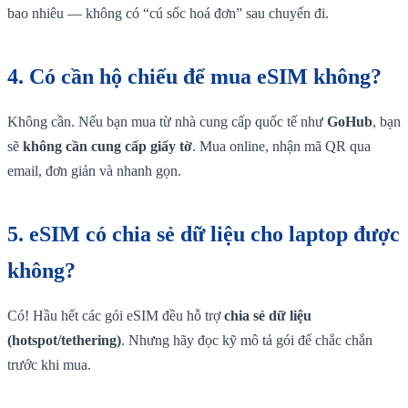
bao nhiêu — không có “cú sốc hoá đơn” sau chuyến đi.
4.
Có cần hộ chiếu để mua eSIM không?
Không cần. Nếu bạn mua từ nhà cung cấp quốc tế như
GoHub
, bạn
sẽ
không cần cung cấp giấy tờ
. Mua online, nhận mã QR qua
email, đơn giản và nhanh gọn.
5.
eSIM có chia sẻ dữ liệu cho laptop được
không?
Có! Hầu hết các gói eSIM đều hỗ trợ
chia sẻ dữ liệu
(hotspot/tethering)
. Nhưng hãy đọc kỹ mô tả gói để chắc chắn
trước khi mua.