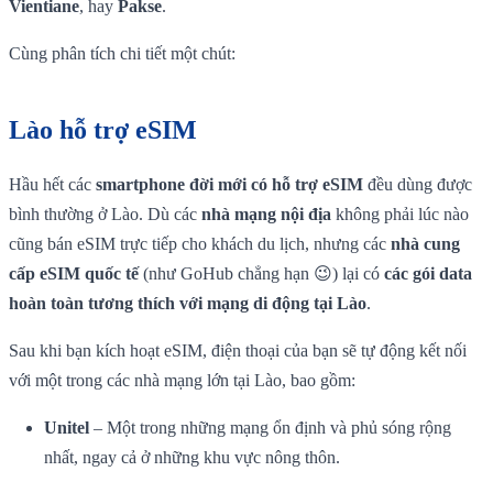
Vientiane
, hay
Pakse
.
Cùng phân tích chi tiết một chút:
Lào hỗ trợ eSIM
Hầu hết các
smartphone đời mới có hỗ trợ eSIM
đều dùng được
bình thường ở Lào. Dù các
nhà mạng nội địa
không phải lúc nào
cũng bán eSIM trực tiếp cho khách du lịch, nhưng các
nhà cung
cấp eSIM quốc tế
(như GoHub chẳng hạn 😉) lại có
các gói data
hoàn toàn tương thích với mạng di động tại Lào
.
Sau khi bạn kích hoạt eSIM, điện thoại của bạn sẽ tự động kết nối
với một trong các nhà mạng lớn tại Lào, bao gồm:
Unitel
– Một trong những mạng ổn định và phủ sóng rộng
nhất, ngay cả ở những khu vực nông thôn.