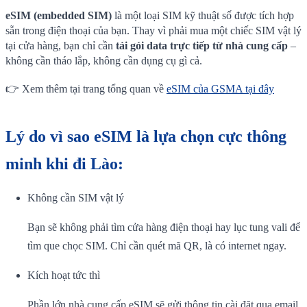
eSIM (embedded SIM)
là một loại SIM kỹ thuật số được tích hợp
sẵn trong điện thoại của bạn. Thay vì phải mua một chiếc SIM vật lý
tại cửa hàng, bạn chỉ cần
tải gói data trực tiếp từ nhà cung cấp
–
không cần tháo lắp, không cần dụng cụ gì cả.
👉 Xem thêm tại trang tổng quan về
eSIM của GSMA tại đây
Lý do vì sao eSIM là lựa chọn cực thông
minh khi đi Lào:
Không cần SIM vật lý
Bạn sẽ không phải tìm cửa hàng điện thoại hay lục tung vali để
tìm que chọc SIM. Chỉ cần quét mã QR, là có internet ngay.
Kích hoạt tức thì
Phần lớn nhà cung cấp eSIM sẽ gửi thông tin cài đặt qua email.