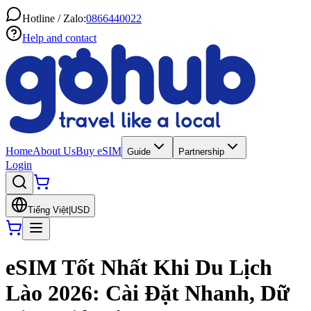
Hotline / Zalo:
0866440022
Help and contact
Home
About Us
Buy eSIM
Guide
Partnership
Login
Tiếng Việt
|
USD
eSIM Tốt Nhất Khi Du Lịch
Lào 2026: Cài Đặt Nhanh, Dữ