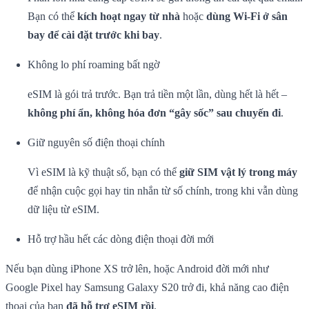
Bạn có thể
kích hoạt ngay từ nhà
hoặc
dùng Wi-Fi ở sân
bay để cài đặt trước khi bay
.
Không lo phí roaming bất ngờ
eSIM là gói trả trước. Bạn trả tiền một lần, dùng hết là hết –
không phí ẩn, không hóa đơn “gây sốc” sau chuyến đi
.
Giữ nguyên số điện thoại chính
Vì eSIM là kỹ thuật số, bạn có thể
giữ SIM vật lý trong máy
để nhận cuộc gọi hay tin nhắn từ số chính, trong khi vẫn dùng
dữ liệu từ eSIM.
Hỗ trợ hầu hết các dòng điện thoại đời mới
Nếu bạn dùng iPhone XS trở lên, hoặc Android đời mới như
Google Pixel hay Samsung Galaxy S20 trở đi, khả năng cao điện
thoại của bạn
đã hỗ trợ eSIM rồi
.