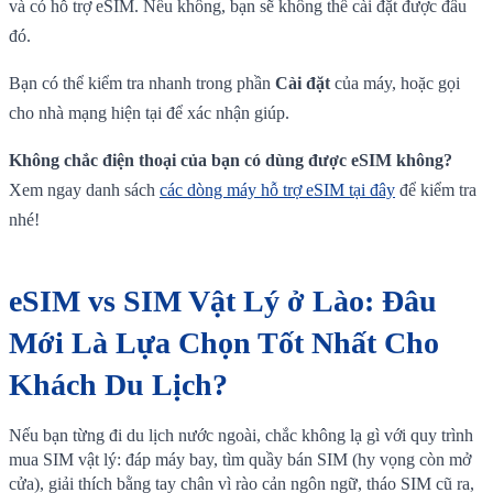
và có hỗ trợ eSIM. Nếu không, bạn sẽ không thể cài đặt được đâu
đó.
Bạn có thể kiểm tra nhanh trong phần
Cài đặt
của máy, hoặc gọi
cho nhà mạng hiện tại để xác nhận giúp.
Không chắc điện thoại của bạn có dùng được eSIM không?
Xem ngay danh sách
các dòng máy hỗ trợ eSIM tại đây
để kiểm tra
nhé!
eSIM vs SIM Vật Lý ở Lào: Đâu
Mới Là Lựa Chọn Tốt Nhất Cho
Khách Du Lịch?
Nếu bạn từng đi du lịch nước ngoài, chắc không lạ gì với quy trình
mua SIM vật lý: đáp máy bay, tìm quầy bán SIM (hy vọng còn mở
cửa), giải thích bằng tay chân vì rào cản ngôn ngữ, tháo SIM cũ ra,