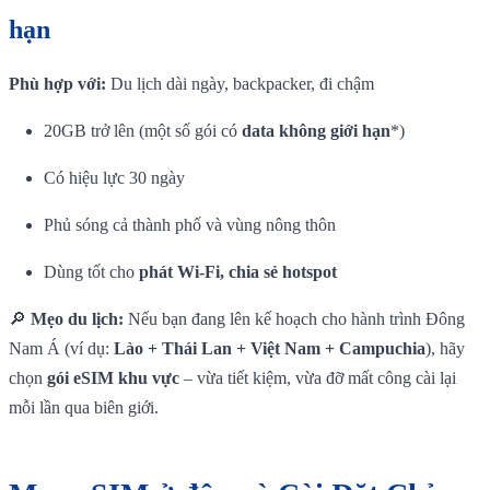
hạn
Phù hợp với:
Du lịch dài ngày, backpacker, đi chậm
20GB trở lên (một số gói có
data không giới hạn
*)
Có hiệu lực 30 ngày
Phủ sóng cả thành phố và vùng nông thôn
Dùng tốt cho
phát Wi-Fi, chia sẻ hotspot
🔎
Mẹo du lịch:
Nếu bạn đang lên kế hoạch cho hành trình Đông
Nam Á (ví dụ:
Lào + Thái Lan + Việt Nam + Campuchia
), hãy
chọn
gói eSIM khu vực
– vừa tiết kiệm, vừa đỡ mất công cài lại
mỗi lần qua biên giới.