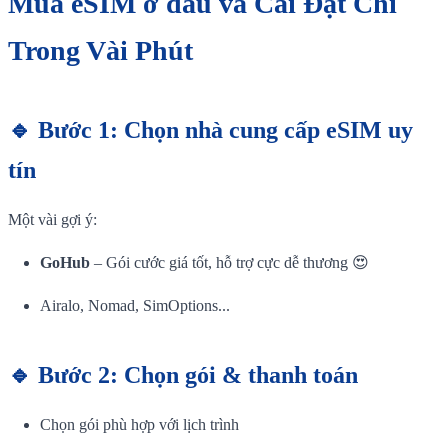
Mua eSIM ở đâu và Cài Đặt Chỉ
Trong Vài Phút
🔹 Bước 1: Chọn nhà cung cấp eSIM uy
tín
Một vài gợi ý:
GoHub
– Gói cước giá tốt, hỗ trợ cực dễ thương 😍
Airalo, Nomad, SimOptions...
🔹 Bước 2: Chọn gói & thanh toán
Chọn gói phù hợp với lịch trình