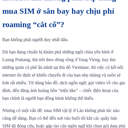
mua SIM ở sân bay hay chịu phí
roaming “cắt cổ”?
Bạn không phải người duy nhất đâu.
Dù bạn đang chuẩn bị khám phá những ngôi chùa yên bình ở
Luang Prabang, thả trôi theo dòng sông ở Vang Vieng, hay tìm
những quán cà phê ẩn mình tại thủ đô Vientiane, thì việc có kết nối
internet ổn định sẽ khiến chuyến đi của bạn nhẹ nhàng và suôn sẻ
hơn rất nhiều. Từ dùng bản đồ, dịch ngôn ngữ, gọi video về cho gia
đình, đến đăng ảnh hoàng hôn “triệu like” – chiếc điện thoại của
bạn chính là người bạn đồng hành không thể thiếu.
Nhưng có một vấn đề: mua SIM vật lý ở Lào không phải lúc nào
cũng dễ dàng. Bạn có thể đến nơi vào buổi tối khi các quầy bán
SIM đã đóng cửa, hoặc gặp rào cản ngôn ngữ khi chọn gói data phù