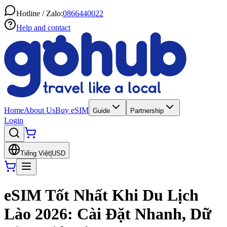
Hotline / Zalo:
0866440022
Help and contact
Home
About Us
Buy eSIM
Guide
Partnership
Login
Tiếng Việt
|
USD
eSIM Tốt Nhất Khi Du Lịch
Lào 2026: Cài Đặt Nhanh, Dữ