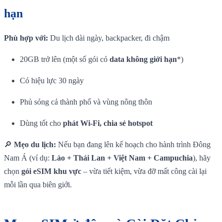
hạn
Phù hợp với:
Du lịch dài ngày, backpacker, đi chậm
20GB trở lên (một số gói có
data không giới hạn
*)
Có hiệu lực 30 ngày
Phủ sóng cả thành phố và vùng nông thôn
Dùng tốt cho
phát Wi-Fi, chia sẻ hotspot
🔎
Mẹo du lịch:
Nếu bạn đang lên kế hoạch cho hành trình Đông
Nam Á (ví dụ:
Lào + Thái Lan + Việt Nam + Campuchia
), hãy
chọn
gói eSIM khu vực
– vừa tiết kiệm, vừa đỡ mất công cài lại
mỗi lần qua biên giới.