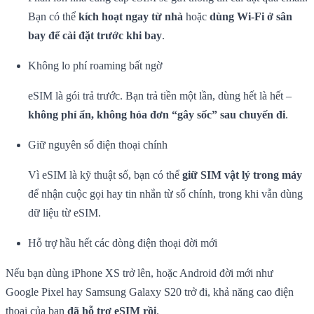
Bạn có thể
kích hoạt ngay từ nhà
hoặc
dùng Wi-Fi ở sân
bay để cài đặt trước khi bay
.
Không lo phí roaming bất ngờ
eSIM là gói trả trước. Bạn trả tiền một lần, dùng hết là hết –
không phí ẩn, không hóa đơn “gây sốc” sau chuyến đi
.
Giữ nguyên số điện thoại chính
Vì eSIM là kỹ thuật số, bạn có thể
giữ SIM vật lý trong máy
để nhận cuộc gọi hay tin nhắn từ số chính, trong khi vẫn dùng
dữ liệu từ eSIM.
Hỗ trợ hầu hết các dòng điện thoại đời mới
Nếu bạn dùng iPhone XS trở lên, hoặc Android đời mới như
Google Pixel hay Samsung Galaxy S20 trở đi, khả năng cao điện
thoại của bạn
đã hỗ trợ eSIM rồi
.