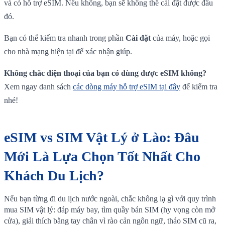
và có hỗ trợ eSIM. Nếu không, bạn sẽ không thể cài đặt được đâu
đó.
Bạn có thể kiểm tra nhanh trong phần
Cài đặt
của máy, hoặc gọi
cho nhà mạng hiện tại để xác nhận giúp.
Không chắc điện thoại của bạn có dùng được eSIM không?
Xem ngay danh sách
các dòng máy hỗ trợ eSIM tại đây
để kiểm tra
nhé!
eSIM vs SIM Vật Lý ở Lào: Đâu
Mới Là Lựa Chọn Tốt Nhất Cho
Khách Du Lịch?
Nếu bạn từng đi du lịch nước ngoài, chắc không lạ gì với quy trình
mua SIM vật lý: đáp máy bay, tìm quầy bán SIM (hy vọng còn mở
cửa), giải thích bằng tay chân vì rào cản ngôn ngữ, tháo SIM cũ ra,