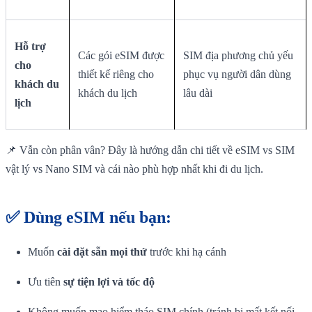
Hỗ trợ
Các gói eSIM được
SIM địa phương chủ yếu
cho
thiết kế riêng cho
phục vụ người dân dùng
khách du
khách du lịch
lâu dài
lịch
📌 Vẫn còn phân vân? Đây là hướng dẫn chi tiết về eSIM vs SIM
vật lý vs Nano SIM và cái nào phù hợp nhất khi đi du lịch.
✅ Dùng
eSIM
nếu bạn:
Muốn
cài đặt sẵn mọi thứ
trước khi hạ cánh
Ưu tiên
sự tiện lợi và tốc độ
Không muốn mạo hiểm tháo SIM chính (tránh bị mất kết nối