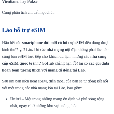
Vientiane
, hay
Pakse
.
Cùng phân tích chi tiết một chút:
Lào hỗ trợ eSIM
Hầu hết các
smartphone đời mới có hỗ trợ eSIM
đều dùng được
bình thường ở Lào. Dù các
nhà mạng nội địa
không phải lúc nào
cũng bán eSIM trực tiếp cho khách du lịch, nhưng các
nhà cung
cấp eSIM quốc tế
(như GoHub chẳng hạn 😉) lại có
các gói data
hoàn toàn tương thích với mạng di động tại Lào
.
Sau khi bạn kích hoạt eSIM, điện thoại của bạn sẽ tự động kết nối
với một trong các nhà mạng lớn tại Lào, bao gồm:
Unitel
– Một trong những mạng ổn định và phủ sóng rộng
nhất, ngay cả ở những khu vực nông thôn.