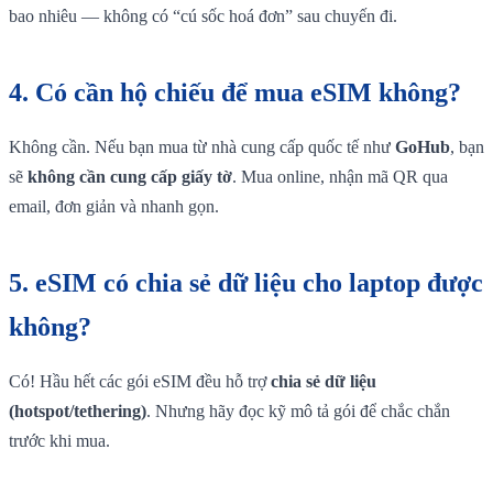
bao nhiêu — không có “cú sốc hoá đơn” sau chuyến đi.
4.
Có cần hộ chiếu để mua eSIM không?
Không cần. Nếu bạn mua từ nhà cung cấp quốc tế như
GoHub
, bạn
sẽ
không cần cung cấp giấy tờ
. Mua online, nhận mã QR qua
email, đơn giản và nhanh gọn.
5.
eSIM có chia sẻ dữ liệu cho laptop được
không?
Có! Hầu hết các gói eSIM đều hỗ trợ
chia sẻ dữ liệu
(hotspot/tethering)
. Nhưng hãy đọc kỹ mô tả gói để chắc chắn
trước khi mua.