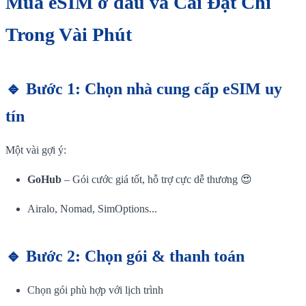
Mua eSIM ở đâu và Cài Đặt Chỉ
Trong Vài Phút
🔹 Bước 1: Chọn nhà cung cấp eSIM uy
tín
Một vài gợi ý:
GoHub
– Gói cước giá tốt, hỗ trợ cực dễ thương 😍
Airalo, Nomad, SimOptions...
🔹 Bước 2: Chọn gói & thanh toán
Chọn gói phù hợp với lịch trình