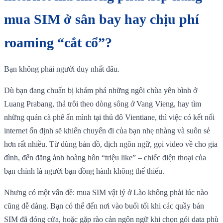
mua SIM ở sân bay hay chịu phí
roaming “cắt cổ”?
Bạn không phải người duy nhất đâu.
Dù bạn đang chuẩn bị khám phá những ngôi chùa yên bình ở
Luang Prabang, thả trôi theo dòng sông ở Vang Vieng, hay tìm
những quán cà phê ẩn mình tại thủ đô Vientiane, thì việc có kết nối
internet ổn định sẽ khiến chuyến đi của bạn nhẹ nhàng và suôn sẻ
hơn rất nhiều. Từ dùng bản đồ, dịch ngôn ngữ, gọi video về cho gia
đình, đến đăng ảnh hoàng hôn “triệu like” – chiếc điện thoại của
bạn chính là người bạn đồng hành không thể thiếu.
Nhưng có một vấn đề: mua SIM vật lý ở Lào không phải lúc nào
cũng dễ dàng. Bạn có thể đến nơi vào buổi tối khi các quầy bán
SIM đã đóng cửa, hoặc gặp rào cản ngôn ngữ khi chọn gói data phù