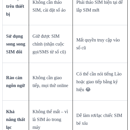
Không cần tháo
Phải tháo SIM hiện tại để
trên thiết
SIM, cài đặt số ảo
lắp SIM mới
bị
Sử dụng
Giữ được SIM
Mất quyền truy cập vào
song song
chính (nhận cuộc
số cũ
SIM đôi
gọi/SMS từ số cũ)
Có thể cần nói tiếng Lào
Rào cản
Không cần giao
hoặc giao tiếp bằng ký
ngôn ngữ
tiếp, mọi thứ online
hiệu 😂
Khả
Không thể mất – vì
Dễ làm rơi/lạc chiếc SIM
năng thất
là SIM ảo trong
bé xíu
lạc
máy