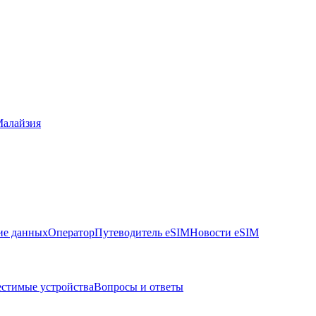
алайзия
ие данных
Оператор
Путеводитель eSIM
Новости eSIM
стимые устройства
Вопросы и ответы