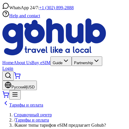
WhatsApp 24/7:
+1 (302) 899-2888
Help and contact
Home
About Us
Buy eSIM
Guide
Partnership
Login
Русский
|
USD
Тарифы и оплата
Справочный центр
/
Тарифы и оплата
/
Какие типы тарифов eSIM предлагает Gohub?