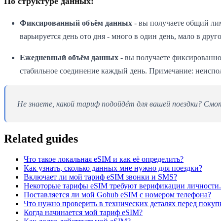
По структуре данных:
Фиксированный объём данных
- вы получаете общий лим
варьируется день ото дня - много в один день, мало в друг
Ежедневный объём данных
- вы получаете фиксированное
стабильное соединение каждый день. Примечание: неиспо
Не знаете, какой тариф подойдёт для вашей поездки? См
Related guides
Что такое локальная eSIM и как её определить?
Как узнать, сколько данных мне нужно для поездки?
Включает ли мой тариф eSIM звонки и SMS?
Некоторые тарифы eSIM требуют верификации личности. 
Поставляется ли мой Gohub eSIM с номером телефона?
Что нужно проверить в технических деталях перед покуп
Когда начинается мой тариф eSIM?