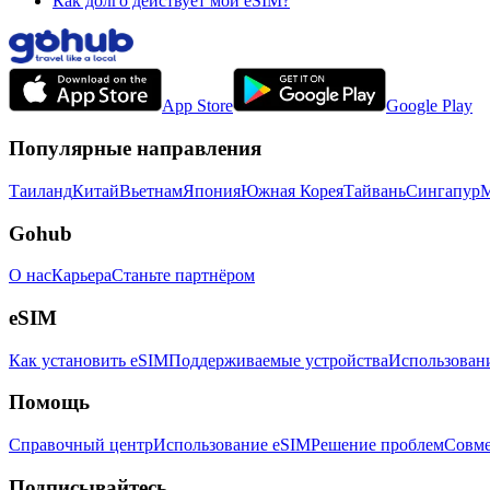
Как долго действует мой eSIM?
App Store
Google Play
Популярные направления
Таиланд
Китай
Вьетнам
Япония
Южная Корея
Тайвань
Сингапур
М
Gohub
О нас
Карьера
Станьте партнёром
eSIM
Как установить eSIM
Поддерживаемые устройства
Использован
Помощь
Справочный центр
Использование eSIM
Решение проблем
Совме
Подписывайтесь