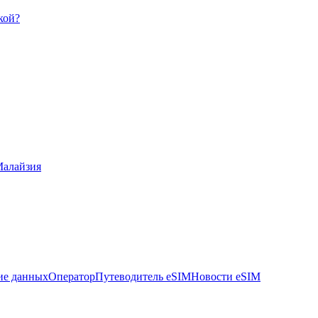
кой?
алайзия
ие данных
Оператор
Путеводитель eSIM
Новости eSIM