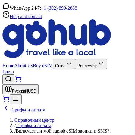
WhatsApp 24/7:
+1 (302) 899-2888
Help and contact
Home
About Us
Buy eSIM
Guide
Partnership
Login
Русский
|
USD
Тарифы и оплата
Справочный центр
/
Тарифы и оплата
/
Включает ли мой тариф eSIM звонки и SMS?