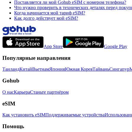
Поставляется ли мой Gohub eSIM с номером телефона?
Что нужно проверить в технических деталях перед покуп
Когда начинается мой тариф eSIM?
Как долго действует мой eSIM?
App Store
Google Play
Популярные направления
Таиланд
Китай
Вьетнам
Япония
Южная Корея
Тайвань
Сингапур
М
Gohub
О нас
Карьера
Станьте партнёром
eSIM
Как установить eSIM
Поддерживаемые устройства
Использован
Помощь