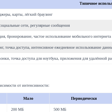
Типичное исполь
жеры, карты, лёгкий браузинг
социальные сети, регулярные сообщения
ия, бронирование, частое использование мобильного интернета
г, точка доступа, интенсивное ежедневное использование данн
онки, точка доступа для ноутбука, приложения для удалённой р
висимости от интенсивности:
Мало
Периодически
200 МБ
500 МБ