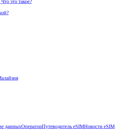
Что это такое?
кой?
алайзия
ие данных
Оператор
Путеводитель eSIM
Новости eSIM