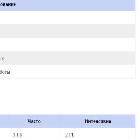
зование
ых
аботы
Часто
Интенсивно
1 ГБ
2 ГБ