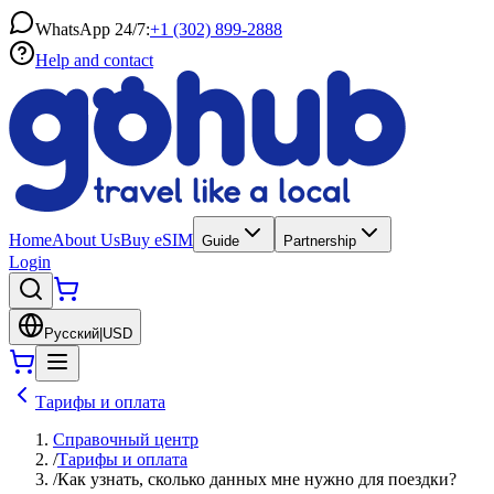
WhatsApp 24/7:
+1 (302) 899-2888
Help and contact
Home
About Us
Buy eSIM
Guide
Partnership
Login
Русский
|
USD
Тарифы и оплата
Справочный центр
/
Тарифы и оплата
/
Как узнать, сколько данных мне нужно для поездки?