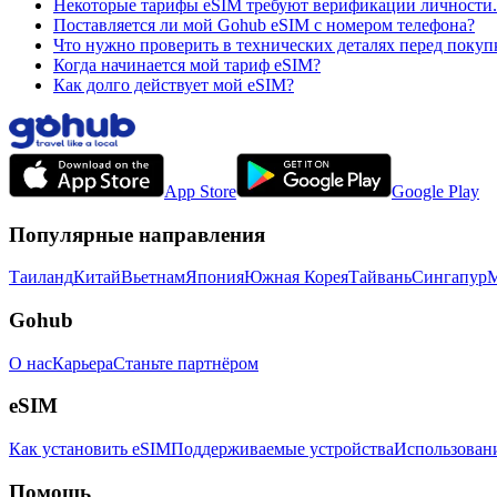
Некоторые тарифы eSIM требуют верификации личности. 
Поставляется ли мой Gohub eSIM с номером телефона?
Что нужно проверить в технических деталях перед покуп
Когда начинается мой тариф eSIM?
Как долго действует мой eSIM?
App Store
Google Play
Популярные направления
Таиланд
Китай
Вьетнам
Япония
Южная Корея
Тайвань
Сингапур
М
Gohub
О нас
Карьера
Станьте партнёром
eSIM
Как установить eSIM
Поддерживаемые устройства
Использован
Помощь