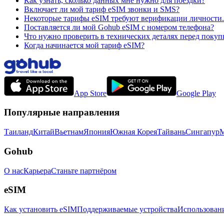
Как узнать, сколько данных мне нужно для поездки?
Включает ли мой тариф eSIM звонки и SMS?
Некоторые тарифы eSIM требуют верификации личности. 
Поставляется ли мой Gohub eSIM с номером телефона?
Что нужно проверить в технических деталях перед покуп
Когда начинается мой тариф eSIM?
App Store
Google Play
Популярные направления
Таиланд
Китай
Вьетнам
Япония
Южная Корея
Тайвань
Сингапур
М
Gohub
О нас
Карьера
Станьте партнёром
eSIM
Как установить eSIM
Поддерживаемые устройства
Использован