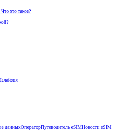
Что это такое?
кой?
алайзия
ие данных
Оператор
Путеводитель eSIM
Новости eSIM