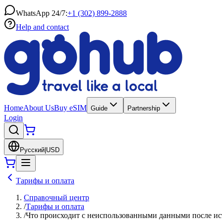
WhatsApp 24/7:
+1 (302) 899-2888
Help and contact
Home
About Us
Buy eSIM
Guide
Partnership
Login
Русский
|
USD
Тарифы и оплата
Справочный центр
/
Тарифы и оплата
/
Что происходит с неиспользованными данными после ист