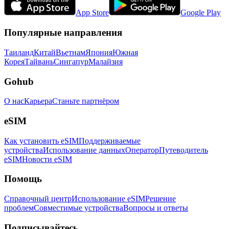
App Store
Google Play
Популярные направления
Таиланд
Китай
Вьетнам
Япония
Южная
Корея
Тайвань
Сингапур
Малайзия
Gohub
О нас
Карьера
Станьте партнёром
eSIM
Как установить eSIM
Поддерживаемые
устройства
Использование данных
Оператор
Путеводитель
eSIM
Новости eSIM
Помощь
Справочный центр
Использование eSIM
Решение
проблем
Совместимые устройства
Вопросы и ответы
Подписывайтесь