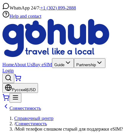
WhatsApp 24/7:
+1 (302) 899-2888
Help and contact
Home
About Us
Buy eSIM
Guide
Partnership
Login
Русский
|
USD
Совместимость
Справочный центр
/
Совместимость
/
Мой телефон слишком старый для поддержки eSIM?