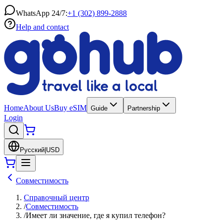
WhatsApp 24/7:
+1 (302) 899-2888
Help and contact
Home
About Us
Buy eSIM
Guide
Partnership
Login
Русский
|
USD
Совместимость
Справочный центр
/
Совместимость
/
Имеет ли значение, где я купил телефон?