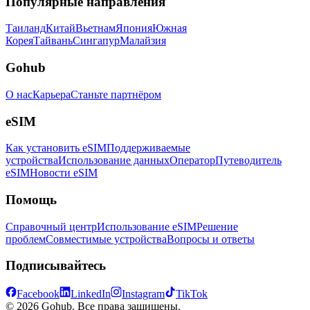
Популярные направления
Таиланд
Китай
Вьетнам
Япония
Южная
Корея
Тайвань
Сингапур
Малайзия
Gohub
О нас
Карьера
Станьте партнёром
eSIM
Как установить eSIM
Поддерживаемые
устройства
Использование данных
Оператор
Путеводитель
eSIM
Новости eSIM
Помощь
Справочный центр
Использование eSIM
Решение
проблем
Совместимые устройства
Вопросы и ответы
Подписывайтесь
Facebook
LinkedIn
Instagram
TikTok
© 2026 Gohub. Все права защищены.