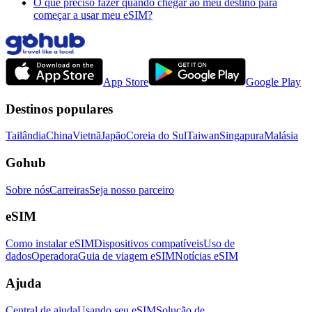
O que preciso fazer quando chegar ao meu destino para
começar a usar meu eSIM?
App Store
Google Play
Destinos populares
Tailândia
China
Vietnã
Japão
Coreia do Sul
Taiwan
Singapura
Malásia
Gohub
Sobre nós
Carreiras
Seja nosso parceiro
eSIM
Como instalar eSIM
Dispositivos compatíveis
Uso de
dados
Operadora
Guia de viagem eSIM
Notícias eSIM
Ajuda
Central de ajuda
Usando seu eSIM
Solução de