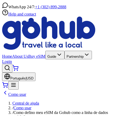
WhatsApp 24/7:
+1 (302) 899-2888
Help and contact
Home
About Us
Buy eSIM
Guide
Partnership
Login
Português
|
USD
Como usar
Central de ajuda
/
Como usar
/
Como defino meu eSIM da Gohub como a linha de dados