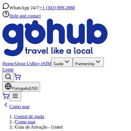
WhatsApp 24/7:
+1 (302) 899-2888
Help and contact
Home
About Us
Buy eSIM
Guide
Partnership
Login
Português
|
USD
Como usar
Central de ajuda
/
Como usar
/
Guia de Ativação - Unitel