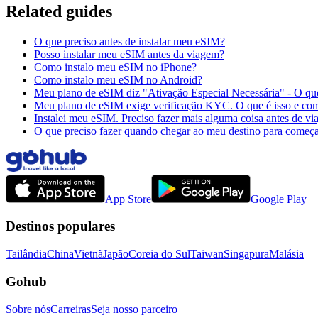
Related guides
O que preciso antes de instalar meu eSIM?
Posso instalar meu eSIM antes da viagem?
Como instalo meu eSIM no iPhone?
Como instalo meu eSIM no Android?
Meu plano de eSIM diz "Ativação Especial Necessária" - O que
Meu plano de eSIM exige verificação KYC. O que é isso e com
Instalei meu eSIM. Preciso fazer mais alguma coisa antes de via
O que preciso fazer quando chegar ao meu destino para começ
App Store
Google Play
Destinos populares
Tailândia
China
Vietnã
Japão
Coreia do Sul
Taiwan
Singapura
Malásia
Gohub
Sobre nós
Carreiras
Seja nosso parceiro