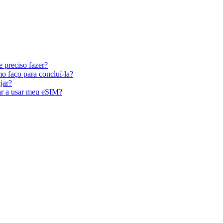
 preciso fazer?
o faço para concluí-la?
jar?
ar a usar meu eSIM?