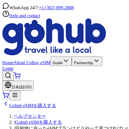
WhatsApp 24/7:
+1 (302) 899-2888
Help and contact
Home
About Us
Buy eSIM
Guide
Partnership
Login
日本語
|
USD
Gohub eSIMを購入する
ヘルプセンター
/
Gohub eSIMを購入する
/
目的地に合ったeSIMプランはどうやって見つければい