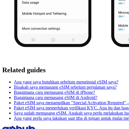
Related guides
Apa yang saya butuhkan sebelum menginstal eSIM saya?
Bisakah saya memasang eSIM sebelum perjalanan saya?
Bagaimana cara memasang eSIM di iPhone?
Bagaimana cara memasang eSIM di Android?
Paket eSIM saya menampilkan "Special Activation Required" -
Paket eSIM saya memerlukan verifikasi KYC. Apa itu dan bag
Saya sudah memasang eSIM. Apakah saya perlu melakukan hal
Apa yang perlu saya lakukan saat tiba di tujuan untuk mulai