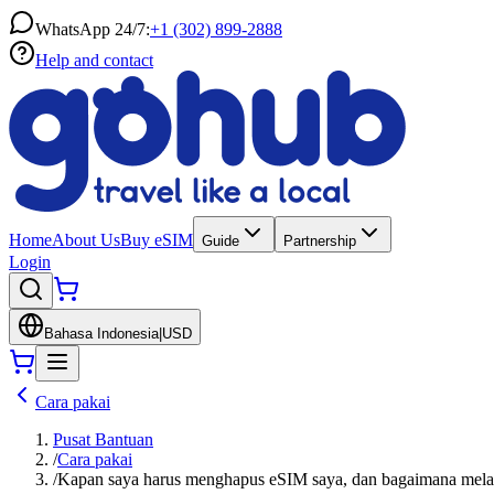
WhatsApp 24/7:
+1 (302) 899-2888
Help and contact
Home
About Us
Buy eSIM
Guide
Partnership
Login
Bahasa Indonesia
|
USD
Cara pakai
Pusat Bantuan
/
Cara pakai
/
Kapan saya harus menghapus eSIM saya, dan bagaimana mel