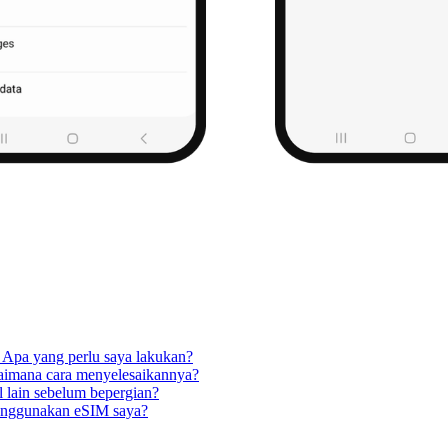
 Apa yang perlu saya lakukan?
aimana cara menyelesaikannya?
 lain sebelum bepergian?
 menggunakan eSIM saya?