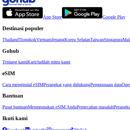
App Store
Google Play
Destinasi populer
Thailand
Tiongkok
Vietnam
Jepang
Korea Selatan
Taiwan
Singapura
Mal
Gohub
Tentang kami
Karir
Jadilah mitra kami
eSIM
Cara menginstal eSIM
Perangkat yang didukung
Penggunaan data
Oper
Bantuan
Pusat bantuan
Menggunakan eSIM Anda
Pemecahan masalah
Perangka
Ikuti kami