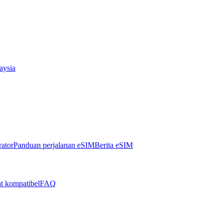
aysia
ator
Panduan perjalanan eSIM
Berita eSIM
t kompatibel
FAQ