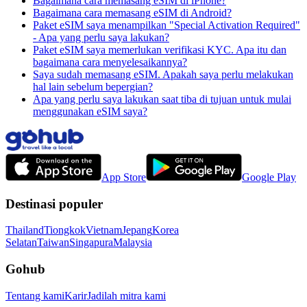
Bagaimana cara memasang eSIM di iPhone?
Bagaimana cara memasang eSIM di Android?
Paket eSIM saya menampilkan "Special Activation Required"
- Apa yang perlu saya lakukan?
Paket eSIM saya memerlukan verifikasi KYC. Apa itu dan
bagaimana cara menyelesaikannya?
Saya sudah memasang eSIM. Apakah saya perlu melakukan
hal lain sebelum bepergian?
Apa yang perlu saya lakukan saat tiba di tujuan untuk mulai
menggunakan eSIM saya?
App Store
Google Play
Destinasi populer
Thailand
Tiongkok
Vietnam
Jepang
Korea
Selatan
Taiwan
Singapura
Malaysia
Gohub
Tentang kami
Karir
Jadilah mitra kami