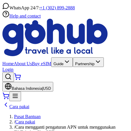
WhatsApp 24/7:
+1 (302) 899-2888
Help and contact
Home
About Us
Buy eSIM
Guide
Partnership
Login
Bahasa Indonesia
|
USD
Cara pakai
Pusat Bantuan
/
Cara pakai
/
Cara mengganti pengaturan APN untuk menggunakan