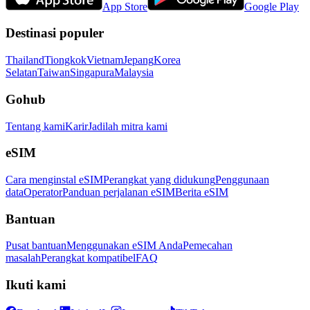
App Store
Google Play
Destinasi populer
Thailand
Tiongkok
Vietnam
Jepang
Korea
Selatan
Taiwan
Singapura
Malaysia
Gohub
Tentang kami
Karir
Jadilah mitra kami
eSIM
Cara menginstal eSIM
Perangkat yang didukung
Penggunaan
data
Operator
Panduan perjalanan eSIM
Berita eSIM
Bantuan
Pusat bantuan
Menggunakan eSIM Anda
Pemecahan
masalah
Perangkat kompatibel
FAQ
Ikuti kami