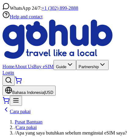
WhatsApp 24/7:
+1 (302) 899-2888
Help and contact
Home
About Us
Buy eSIM
Guide
Partnership
Login
Bahasa Indonesia
|
USD
Cara pakai
Pusat Bantuan
/
Cara pakai
/
Apa yang saya butuhkan sebelum menginstal eSIM saya?