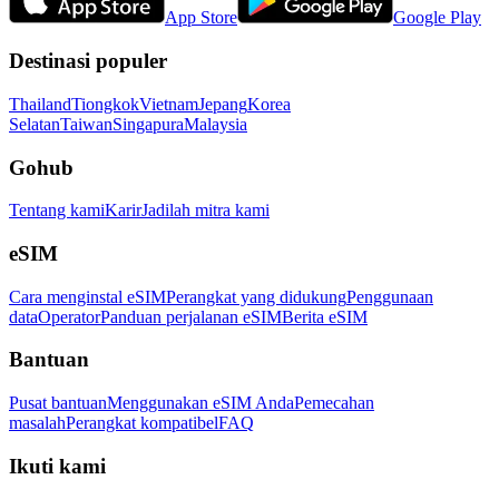
App Store
Google Play
Destinasi populer
Thailand
Tiongkok
Vietnam
Jepang
Korea
Selatan
Taiwan
Singapura
Malaysia
Gohub
Tentang kami
Karir
Jadilah mitra kami
eSIM
Cara menginstal eSIM
Perangkat yang didukung
Penggunaan
data
Operator
Panduan perjalanan eSIM
Berita eSIM
Bantuan
Pusat bantuan
Menggunakan eSIM Anda
Pemecahan
masalah
Perangkat kompatibel
FAQ
Ikuti kami