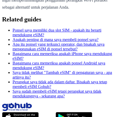
ingin mempertimbangkan penggunaan perangkat Wi-Fi portabel
sebagai alternatif untuk perjalanan Anda.
Related guides
Ponsel saya memiliki dua slot SIM - apakah itu berarti
mendukung eSIM?
Apakah penting di mana saya membeli ponsel saya?
Apa itu ponsel yang terkunci operator, dan bisakah saya
menggunakan eSIM di ponsel tersebut?
Bagaimana cara memeriksa apakah iPhone saya mendukung
eSIM?
Bagaimana cara memeriksa apakah ponsel Android saya
mendukung eSIM?
Saya tidak melihat "Tambah eSIM" di pengaturan saya - apa
artinya itu?
Perangkat saya tidak ada dalam daftar. Bisakah saya tetap
membeli eSIM Gohub?
Saya sudah membeli eSIM tetapi perangkat saya tidak
mendukungnya - sekarang apa?