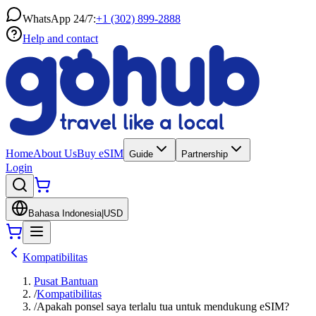
WhatsApp 24/7:
+1 (302) 899-2888
Help and contact
Home
About Us
Buy eSIM
Guide
Partnership
Login
Bahasa Indonesia
|
USD
Kompatibilitas
Pusat Bantuan
/
Kompatibilitas
/
Apakah ponsel saya terlalu tua untuk mendukung eSIM?