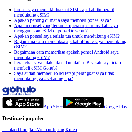
Ponsel saya memiliki dua slot SIM - apakah itu berarti
mendukung eSIM?
Apakah penting di mana saya membeli ponsel saya?
Apa itu ponsel yang terkunci operator, dan bisakah saya
menggunakan eSIM di ponsel tersebut?
Apakah ponsel saya terlalu tua untuk mendukung eSIM?
Bagaimana cara memeriksa apakah iPhone saya mendukung
eSIM?
Bagaimana cara memeriksa apakah ponsel Android saya
mendukung eSIM?
Perangkat saya tidak ada dalam daftar. Bisakah saya tetap
membeli eSIM Gohub?
Saya sudah membeli eSIM tetapi perangkat saya tidak
mendukungnya - sekarang apa?
App Store
Google Play
Destinasi populer
Thailand
Tiongkok
Vietnam
Jepang
Korea