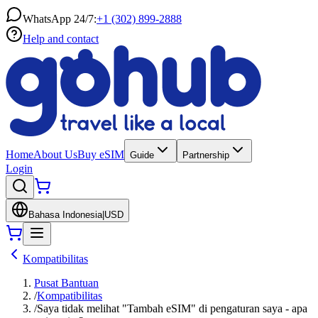
WhatsApp 24/7:
+1 (302) 899-2888
Help and contact
Home
About Us
Buy eSIM
Guide
Partnership
Login
Bahasa Indonesia
|
USD
Kompatibilitas
Pusat Bantuan
/
Kompatibilitas
/
Saya tidak melihat "Tambah eSIM" di pengaturan saya - apa