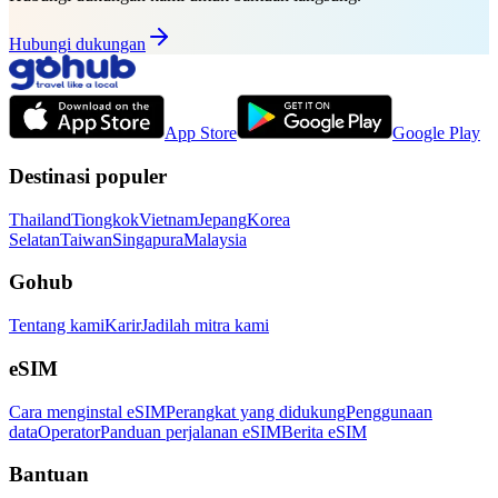
Hubungi dukungan
App Store
Google Play
Destinasi populer
Thailand
Tiongkok
Vietnam
Jepang
Korea
Selatan
Taiwan
Singapura
Malaysia
Gohub
Tentang kami
Karir
Jadilah mitra kami
eSIM
Cara menginstal eSIM
Perangkat yang didukung
Penggunaan
data
Operator
Panduan perjalanan eSIM
Berita eSIM
Bantuan