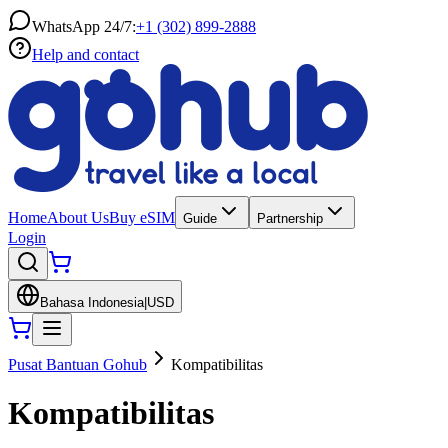
WhatsApp 24/7:
+1 (302) 899-2888
Help and contact
Home
About Us
Buy eSIM
Guide
Partnership
Login
Bahasa Indonesia
|
USD
Pusat Bantuan Gohub
Kompatibilitas
Kompatibilitas