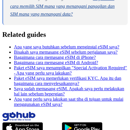
cara memilih SIM mana yang menangani panggilan dan
SIM mana yang menangani data?
Related guides
Apa yang saya butuhkan sebelum menginstal eSIM saya?
Bisakah saya memasang eSIM sebelum perjalanan saya?
Bagaimana cara memasang eSIM di iPhone?
Bagaimana cara memasang eSIM di Android?
Paket eSIM saya menampilkan "Special Activation Required"
- Apa yang perlu saya lakukan?
Paket eSIM saya memerlukan verifikasi KYC. Apa itu dan
bagaimana cara menyelesaikannya?
Saya sudah memasang eSIM. Apakah saya perlu melakukan
hal lain sebelum bepergian?
Apa yang perlu saya lakukan saat tiba di tujuan untuk mulai
menggunakan eSIM saya?