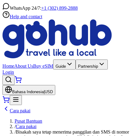
WhatsApp 24/7:
+1 (302) 899-2888
Help and contact
Home
About Us
Buy eSIM
Guide
Partnership
Login
Bahasa Indonesia
|
USD
Cara pakai
Pusat Bantuan
/
Cara pakai
/
Bisakah saya tetap menerima panggilan dan SMS di nomor