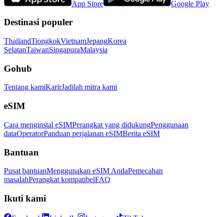
App Store
Google Play
Destinasi populer
Thailand
Tiongkok
Vietnam
Jepang
Korea
Selatan
Taiwan
Singapura
Malaysia
Gohub
Tentang kami
Karir
Jadilah mitra kami
eSIM
Cara menginstal eSIM
Perangkat yang didukung
Penggunaan
data
Operator
Panduan perjalanan eSIM
Berita eSIM
Bantuan
Pusat bantuan
Menggunakan eSIM Anda
Pemecahan
masalah
Perangkat kompatibel
FAQ
Ikuti kami