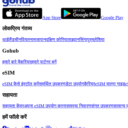
App Store
Google Play
लोकप्रिय गंतव्य
थाईलैंड
चीन
वियतनाम
जापान
दक्षिण कोरिया
ताइवान
सिंगापुर
मलेशिया
Gohub
हमारे बारे में
करियर
हमारे पार्टनर बनें
eSIM
eSIM कैसे इंस्टॉल करें
समर्थित उपकरण
डेटा उपयोग
कैरियर
eSIM यात्रा गाइड
e
सहायता
सहायता केंद्र
अपना eSIM उपयोग करना
समस्या निवारण
संगत उपकरण
सामान्य प
हमें फॉलो करें