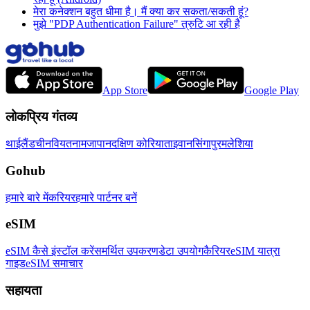
मेरा कनेक्शन बहुत धीमा है। मैं क्या कर सकता/सकती हूं?
मुझे "PDP Authentication Failure" त्रुटि आ रही है
App Store
Google Play
लोकप्रिय गंतव्य
थाईलैंड
चीन
वियतनाम
जापान
दक्षिण कोरिया
ताइवान
सिंगापुर
मलेशिया
Gohub
हमारे बारे में
करियर
हमारे पार्टनर बनें
eSIM
eSIM कैसे इंस्टॉल करें
समर्थित उपकरण
डेटा उपयोग
कैरियर
eSIM यात्रा
गाइड
eSIM समाचार
सहायता