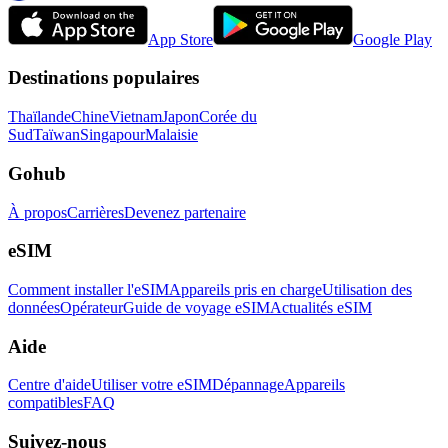
App Store
Google Play
Destinations populaires
Thaïlande
Chine
Vietnam
Japon
Corée du
Sud
Taïwan
Singapour
Malaisie
Gohub
À propos
Carrières
Devenez partenaire
eSIM
Comment installer l'eSIM
Appareils pris en charge
Utilisation des
données
Opérateur
Guide de voyage eSIM
Actualités eSIM
Aide
Centre d'aide
Utiliser votre eSIM
Dépannage
Appareils
compatibles
FAQ
Suivez-nous