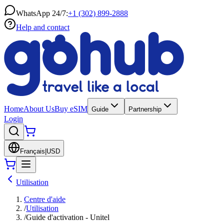
WhatsApp 24/7:
+1 (302) 899-2888
Help and contact
Home
About Us
Buy eSIM
Guide
Partnership
Login
Français
|
USD
Utilisation
Centre d'aide
/
Utilisation
/
Guide d'activation - Unitel