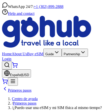
WhatsApp 24/7:
+1 (302) 899-2888
Help and contact
Home
About Us
Buy eSIM
Guide
Partnership
Login
Español
|
USD
Primeros pasos
Centro de ayuda
/
Primeros pasos
/
¿Puedo usar una eSIM y mi SIM física al mismo tiempo?