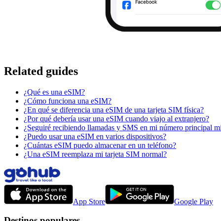
Related guides
¿Qué es una eSIM?
¿Cómo funciona una eSIM?
¿En qué se diferencia una eSIM de una tarjeta SIM física?
¿Por qué debería usar una eSIM cuando viajo al extranjero?
¿Seguiré recibiendo llamadas y SMS en mi número principal m
¿Puedo usar una eSIM en varios dispositivos?
¿Cuántas eSIM puedo almacenar en un teléfono?
¿Una eSIM reemplaza mi tarjeta SIM normal?
App Store
Google Play
Destinos populares