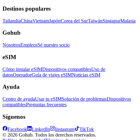
Destinos populares
Tailandia
China
Vietnam
Japón
Corea del Sur
Taiwán
Singapur
Malasia
Gohub
Nosotros
Empleos
Sé nuestro socio
eSIM
Cómo instalar eSIM
Dispositivos compatibles
Uso de
datos
Operador
Guía de viajes eSIM
Noticias eSIM
Ayuda
Centro de ayuda
Usar tu eSIM
Solución de problemas
Dispositivos
compatibles
Preguntas frecuentes
Síguenos
Facebook
LinkedIn
Instagram
TikTok
© 2026 Gohub. Todos los derechos reservados.