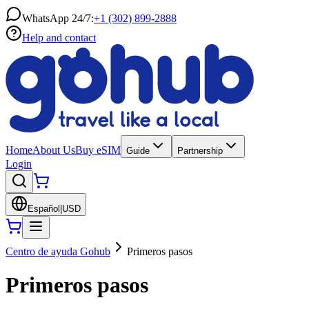
WhatsApp 24/7:
+1 (302) 899-2888
Help and contact
Home
About Us
Buy eSIM
Guide
Partnership
Login
Español
|
USD
Centro de ayuda Gohub
Primeros pasos
Primeros pasos