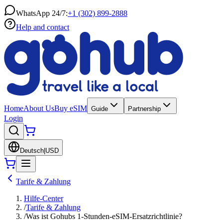
WhatsApp 24/7:
+1 (302) 899-2888
Help and contact
Home
About Us
Buy eSIM
Guide
Partnership
Login
Deutsch
|
USD
Tarife & Zahlung
Hilfe-Center
/
Tarife & Zahlung
/
Was ist Gohubs 1-Stunden-eSIM-Ersatzrichtlinie?