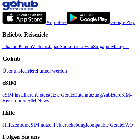
App Store
Google Play
Beliebte Reiseziele
Thailand
China
Vietnam
Japan
Südkorea
Taiwan
Singapur
Malaysia
Gohub
Über uns
Karriere
Partner werden
eSIM
eSIM installieren
Unterstützte Geräte
Datennutzung
Anbieter
eSIM-
Reiseführer
eSIM News
Hilfe
Hilfezentrum
eSIM nutzen
Fehlerbehebung
Kompatible Geräte
FAQ
Folgen Sie uns