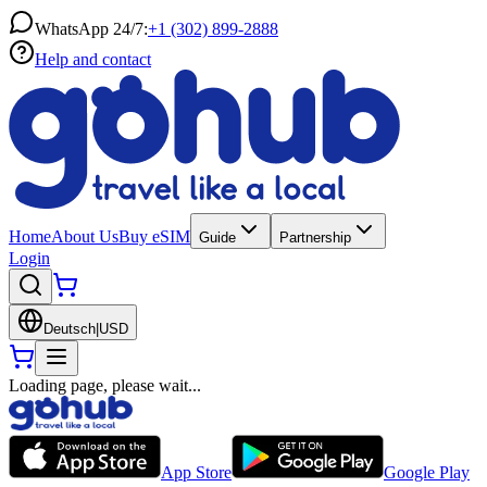
WhatsApp 24/7:
+1 (302) 899-2888
Help and contact
Home
About Us
Buy eSIM
Guide
Partnership
Login
Deutsch
|
USD
Loading page, please wait...
App Store
Google Play