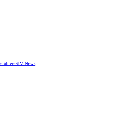
eführer
eSIM News