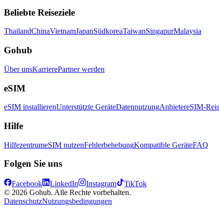
Beliebte Reiseziele
Thailand
China
Vietnam
Japan
Südkorea
Taiwan
Singapur
Malaysia
Gohub
Über uns
Karriere
Partner werden
eSIM
eSIM installieren
Unterstützte Geräte
Datennutzung
Anbieter
eSIM-Reis
Hilfe
Hilfezentrum
eSIM nutzen
Fehlerbehebung
Kompatible Geräte
FAQ
Folgen Sie uns
Facebook
LinkedIn
Instagram
TikTok
© 2026 Gohub. Alle Rechte vorbehalten.
Datenschutz
Nutzungsbedingungen