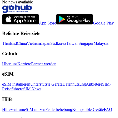
No news available
App Store
Google Play
Beliebte Reiseziele
Thailand
China
Vietnam
Japan
Südkorea
Taiwan
Singapur
Malaysia
Gohub
Über uns
Karriere
Partner werden
eSIM
eSIM installieren
Unterstützte Geräte
Datennutzung
Anbieter
eSIM-
Reiseführer
eSIM News
Hilfe
Hilfezentrum
eSIM nutzen
Fehlerbehebung
Kompatible Geräte
FAQ