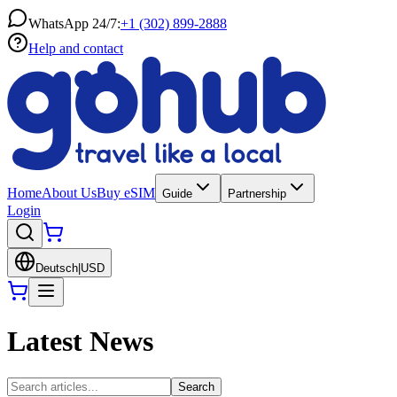
WhatsApp 24/7:
+1 (302) 899-2888
Help and contact
Home
About Us
Buy eSIM
Guide
Partnership
Login
Deutsch
|
USD
Latest News
Search