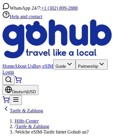
WhatsApp 24/7:
+1 (302) 899-2888
Help and contact
Home
About Us
Buy eSIM
Guide
Partnership
Login
Deutsch
|
USD
Tarife & Zahlung
Hilfe-Center
/
Tarife & Zahlung
/
Welche eSIM-Tarife bietet Gohub an?