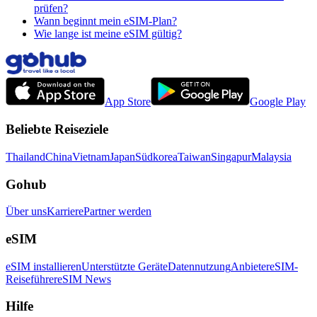
prüfen?
Wann beginnt mein eSIM-Plan?
Wie lange ist meine eSIM gültig?
App Store
Google Play
Beliebte Reiseziele
Thailand
China
Vietnam
Japan
Südkorea
Taiwan
Singapur
Malaysia
Gohub
Über uns
Karriere
Partner werden
eSIM
eSIM installieren
Unterstützte Geräte
Datennutzung
Anbieter
eSIM-
Reiseführer
eSIM News
Hilfe