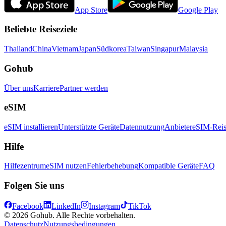
App Store
Google Play
Beliebte Reiseziele
Thailand
China
Vietnam
Japan
Südkorea
Taiwan
Singapur
Malaysia
Gohub
Über uns
Karriere
Partner werden
eSIM
eSIM installieren
Unterstützte Geräte
Datennutzung
Anbieter
eSIM-Reis
Hilfe
Hilfezentrum
eSIM nutzen
Fehlerbehebung
Kompatible Geräte
FAQ
Folgen Sie uns
Facebook
LinkedIn
Instagram
TikTok
© 2026 Gohub. Alle Rechte vorbehalten.
Datenschutz
Nutzungsbedingungen