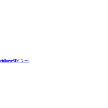
eführer
eSIM News