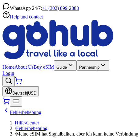
WhatsApp 24/7:
+1 (302) 899-2888
Help and contact
Home
About Us
Buy eSIM
Guide
Partnership
Login
Deutsch
|
USD
Fehlerbehebung
Hilfe-Center
/
Fehlerbehebung
/
Meine eSIM hat Signalbalken, aber ich kann keine Verbindung 