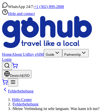
WhatsApp 24/7:
+1 (302) 899-2888
Help and contact
Home
About Us
Buy eSIM
Guide
Partnership
Login
Deutsch
|
USD
Fehlerbehebung
Hilfe-Center
/
Fehlerbehebung
/
Meine Verbindung ist sehr langsam. Was kann ich tun?