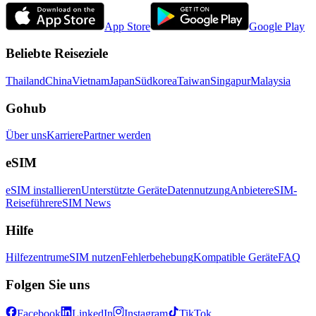
App Store
Google Play
Beliebte Reiseziele
Thailand
China
Vietnam
Japan
Südkorea
Taiwan
Singapur
Malaysia
Gohub
Über uns
Karriere
Partner werden
eSIM
eSIM installieren
Unterstützte Geräte
Datennutzung
Anbieter
eSIM-
Reiseführer
eSIM News
Hilfe
Hilfezentrum
eSIM nutzen
Fehlerbehebung
Kompatible Geräte
FAQ
Folgen Sie uns
Facebook
LinkedIn
Instagram
TikTok