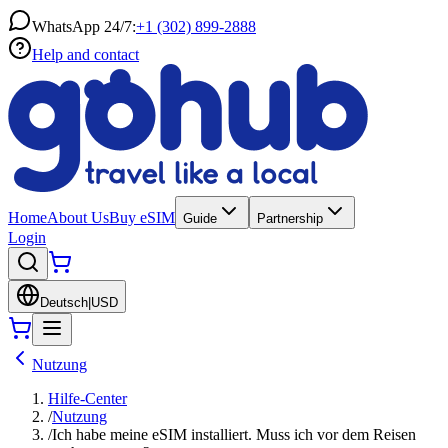
WhatsApp 24/7:
+1 (302) 899-2888
Help and contact
Home
About Us
Buy eSIM
Guide
Partnership
Login
Deutsch
|
USD
Nutzung
Hilfe-Center
/
Nutzung
/
Ich habe meine eSIM installiert. Muss ich vor dem Reisen