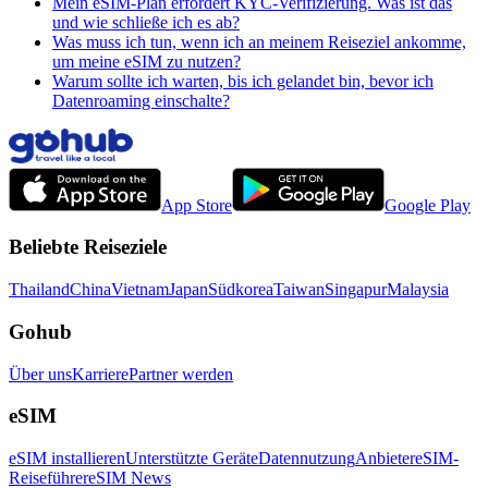
Mein eSIM-Plan erfordert KYC-Verifizierung. Was ist das
und wie schließe ich es ab?
Was muss ich tun, wenn ich an meinem Reiseziel ankomme,
um meine eSIM zu nutzen?
Warum sollte ich warten, bis ich gelandet bin, bevor ich
Datenroaming einschalte?
App Store
Google Play
Beliebte Reiseziele
Thailand
China
Vietnam
Japan
Südkorea
Taiwan
Singapur
Malaysia
Gohub
Über uns
Karriere
Partner werden
eSIM
eSIM installieren
Unterstützte Geräte
Datennutzung
Anbieter
eSIM-
Reiseführer
eSIM News