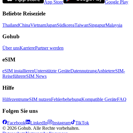
App Store
Google Play
Beliebte Reiseziele
Thailand
China
Vietnam
Japan
Südkorea
Taiwan
Singapur
Malaysia
Gohub
Über uns
Karriere
Partner werden
eSIM
eSIM installieren
Unterstützte Geräte
Datennutzung
Anbieter
eSIM-
Reiseführer
eSIM News
Hilfe
Hilfezentrum
eSIM nutzen
Fehlerbehebung
Kompatible Geräte
FAQ
Folgen Sie uns
Facebook
LinkedIn
Instagram
TikTok
© 2026 Gohub. Alle Rechte vorbehalten.