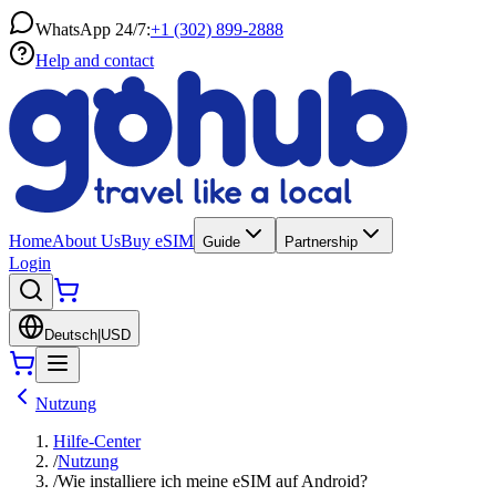
WhatsApp 24/7:
+1 (302) 899-2888
Help and contact
Home
About Us
Buy eSIM
Guide
Partnership
Login
Deutsch
|
USD
Nutzung
Hilfe-Center
/
Nutzung
/
Wie installiere ich meine eSIM auf Android?