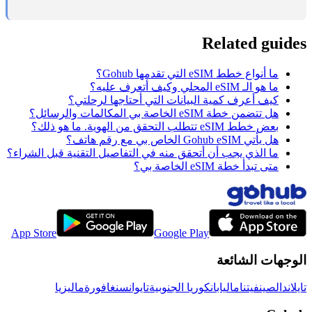
Related guides
ما أنواع خطط eSIM التي تقدمها Gohub؟
ما هو الـ eSIM المحلي وكيف أتعرف عليه؟
كيف أعرف كمية البيانات التي أحتاجها لرحلتي؟
هل تتضمن خطة eSIM الخاصة بي المكالمات والرسائل؟
بعض خطط eSIM تتطلب التحقق من الهوية. ما هو ذلك؟
هل يأتي Gohub eSIM الخاص بي مع رقم هاتف؟
ما الذي يجب أن أتحقق منه في التفاصيل التقنية قبل الشراء؟
متى تبدأ خطة eSIM الخاصة بي؟
App Store
Google Play
الوجهات الشائعة
تايلاند
الصين
فيتنام
اليابان
كوريا الجنوبية
تايوان
سنغافورة
ماليزيا