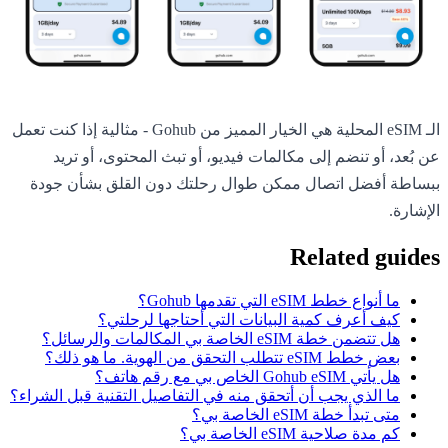
الـ eSIM المحلية هي الخيار المميز من Gohub - مثالية إذا كنت تعمل
عن بُعد، أو تنضم إلى مكالمات فيديو، أو تبث المحتوى، أو تريد
ببساطة أفضل اتصال ممكن طوال رحلتك دون القلق بشأن جودة
الإشارة.
Related guides
ما أنواع خطط eSIM التي تقدمها Gohub؟
كيف أعرف كمية البيانات التي أحتاجها لرحلتي؟
هل تتضمن خطة eSIM الخاصة بي المكالمات والرسائل؟
بعض خطط eSIM تتطلب التحقق من الهوية. ما هو ذلك؟
هل يأتي Gohub eSIM الخاص بي مع رقم هاتف؟
ما الذي يجب أن أتحقق منه في التفاصيل التقنية قبل الشراء؟
متى تبدأ خطة eSIM الخاصة بي؟
كم مدة صلاحية eSIM الخاصة بي؟