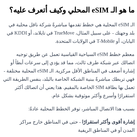
ما هو الـ eSIM المحلي وكيف أتعرف عليه؟
الـ eSIM المحلية هي خطط تقدمها مباشرةً شركة ناقل محلية في
بلد وجهتك - على سبيل المثال، TrueMove في تايلاند، أو KDDI في
اليابان، أو T-Mobile في الولايات المتحدة.
معظم خطط eSIM السياحية القياسية تعمل عن طريق توجيه
اتصالك عبر شبكة طرف ثالث، مما قد يؤدي إلى سرعات أبطأ أو
إشارة أضعف في المناطق الأقل مركزية. الـ eSIM المحلية مختلفة -
فهي تربطك مباشرةً ببنية الشبكة الخاصة بالبلد، بنفس الطريقة التي
تعمل بها بطاقة SIM الخاصة بالمقيم. هذا يعني أن اتصالك أكثر
استقرارًا وأسرع وأكثر موثوقية بشكل عام.
بسبب هذا الاتصال المباشر، توفر الخطط المحلية عادةً:
إشارة أقوى وأكثر استقرارًا
- حتى في المناطق خارج مراكز
المدن أو في المناطق الريفية