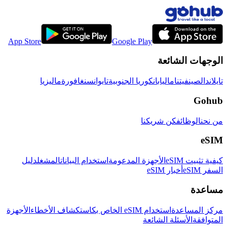
App Store
Google Play
الوجهات الشائعة
تايلاند
الصين
فيتنام
اليابان
كوريا الجنوبية
تايوان
سنغافورة
ماليزيا
Gohub
من نحن
الوظائف
كن شريكنا
eSIM
كيفية تثبيت eSIM
الأجهزة المدعومة
استخدام البيانات
المشغل
دليل
السفر eSIM
أخبار eSIM
مساعدة
مركز المساعدة
استخدام eSIM الخاص بك
استكشاف الأخطاء
الأجهزة
المتوافقة
الأسئلة الشائعة