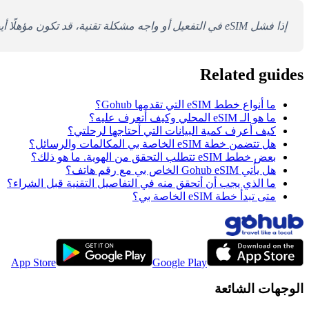
إذا فشل eSIM في التفعيل أو واجه مشكلة تقنية، قد تكون مؤهلًا أيضًا لضمان استبدال eSIM خلال ساعة من Gohub. راجع
Related guides
ما أنواع خطط eSIM التي تقدمها Gohub؟
ما هو الـ eSIM المحلي وكيف أتعرف عليه؟
كيف أعرف كمية البيانات التي أحتاجها لرحلتي؟
هل تتضمن خطة eSIM الخاصة بي المكالمات والرسائل؟
بعض خطط eSIM تتطلب التحقق من الهوية. ما هو ذلك؟
هل يأتي Gohub eSIM الخاص بي مع رقم هاتف؟
ما الذي يجب أن أتحقق منه في التفاصيل التقنية قبل الشراء؟
متى تبدأ خطة eSIM الخاصة بي؟
App Store
Google Play
الوجهات الشائعة