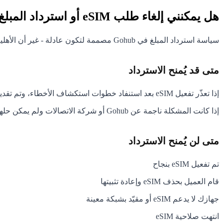
هل يمكنني إلغاء طلب eSIM أو استرداد المبلغ؟
سياسة استرداد المبلغ في Gohub مصممة لتكون عادلة - غير أن الأهلية تعتمد على الحالة. إليك ما تحتاج إلى معرفته:
متى قد يُمنح الاسترداد
إذا تعذّر تفعيل eSIM بعد استنفاد خطوات استكشاف الأخطاء، وتم تقديم طلب الاسترداد خلال
إذا كانت المشكلة ناجمة عن Gohub أو شركة الاتصالات ولم يمكن حلها في الوقت المناسب - قد يُمنح استرداد جزئي للبيانات المتبقية في هذه الحالة
متى لن يُمنح الاسترداد
تم تفعيل eSIM بنجاح
قام العميل بحذف eSIM وإعادة تثبيتها
جهازك لا يدعم eSIM أو مقيّد بشبكة معينة
انتهت صلاحية eSIM