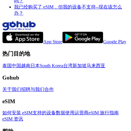
吗？
我已经购买了 eSIM，但我的设备不支持--现在该怎么
办？
App Store
Google Play
热门目的地
泰国
中国
越南
日本
South Korea
台湾
新加坡
马来西亚
Gohub
关于我们
招聘
与我们合作
eSIM
如何安装 eSIM
支持的设备
数据使用
运营商
eSIM 旅行指南
eSIM 资讯